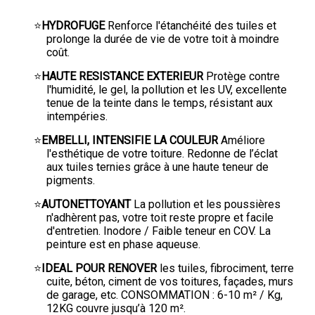
⭐
HYDROFUGE
Renforce l'étanchéité des tuiles et
prolonge la durée de vie de votre toit à moindre
coût.
⭐
HAUTE RESISTANCE EXTERIEUR
Protège contre
l'humidité, le gel, la pollution et les UV, excellente
tenue de la teinte dans le temps, résistant aux
intempéries.
⭐
EMBELLI, INTENSIFIE LA COULEUR
Améliore
l'esthétique de votre toiture. Redonne de l’éclat
aux tuiles ternies grâce à une haute teneur de
pigments.
⭐
AUTONETTOYANT
La pollution et les poussières
n'adhèrent pas, votre toit reste propre et facile
d'entretien. Inodore / Faible teneur en COV. La
peinture est en phase aqueuse.
⭐
IDEAL POUR RENOVER
les tuiles, fibrociment, terre
cuite, béton, ciment de vos toitures, façades, murs
de garage, etc. CONSOMMATION : 6-10 m² / Kg,
12KG couvre jusqu’à 120 m².