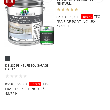
B
PEINTURE...
P
I
TTC
62,90 €
69,90 €
-10,01%
FRAIS DE PORT INCLUS*
4
48/72 H.
F
4
Gris
Gris
Gris
anthracite
fenêtre
soie
DB-230 PEINTURE SOL GARAGE -
similaire
similaire
similaire
HAUTE...
RAL
RAL
RAL
7016
7040
7044
TTC
85,90 €
95,80 €
-10,33%
FRAIS DE PORT INCLUS*
48/72 H.