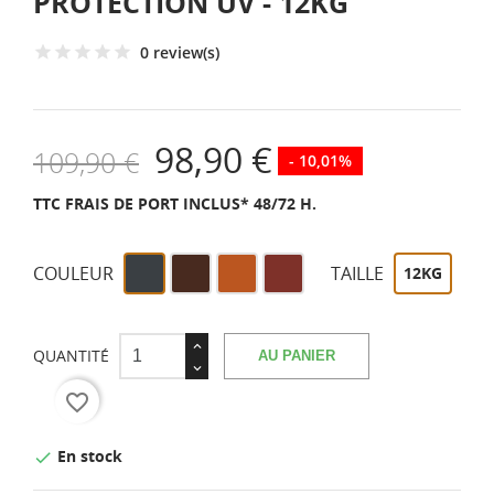
PROTECTION UV - 12KG
0 review(s)
98,90 €
109,90 €
- 10,01%
TTC
FRAIS DE PORT INCLUS* 48/72 H.
Gris
Marron
RAL
RAL
COULEUR
TAILLE
12KG
anthracite
8023
3009
similaire
RAL
7016
QUANTITÉ
AU PANIER
favorite_border
En stock
