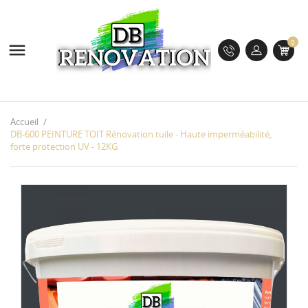
0

Accueil
DB-600 PEINTURE TOIT Rénovation tuile - Haute imperméabilité,
forte protection UV - 12KG