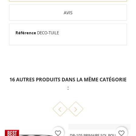
AVIS
Référence
DECO-TUILE
16 AUTRES PRODUITS DANS LA MÊME CATÉGORIE
:
favorite_border
favorite_border
DB-105 PRIMAIRE SOL POUR