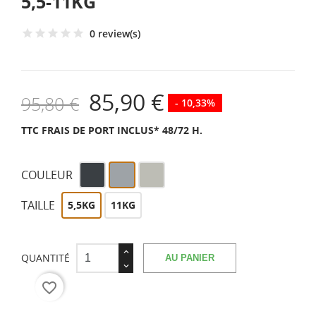
5,5-11KG
0 review(s)
85,90 €
95,80 €
- 10,33%
TTC
FRAIS DE PORT INCLUS* 48/72 H.
Gris
Gris
Gris
COULEUR
anthracite
fenêtre
soie
similaire
similaire
similaire
TAILLE
5,5KG
11KG
RAL
RAL
RAL
7016
7040
7044
QUANTITÉ
AU PANIER
favorite_border