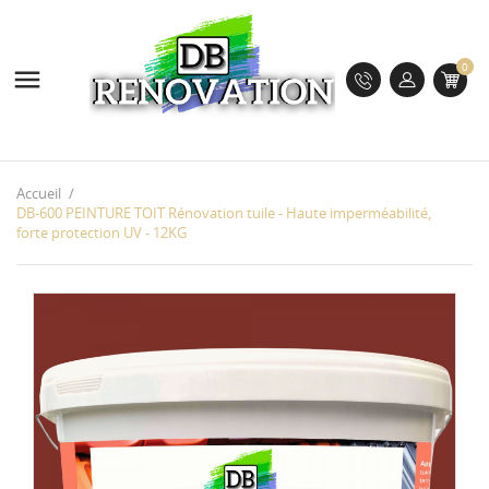
0

Accueil
DB-600 PEINTURE TOIT Rénovation tuile - Haute imperméabilité,
forte protection UV - 12KG