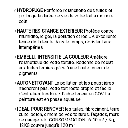
⭐
HYDROFUGE
Renforce l'étanchéité des tuiles et
prolonge la durée de vie de votre toit à moindre
coût.
⭐
HAUTE RESISTANCE EXTERIEUR
Protège contre
l'humidité, le gel, la pollution et les UV, excellente
tenue de la teinte dans le temps, résistant aux
intempéries.
⭐
EMBELLI, INTENSIFIE LA COULEUR
Améliore
l'esthétique de votre toiture. Redonne de l’éclat
aux tuiles ternies grâce à une haute teneur de
pigments.
⭐
AUTONETTOYANT
La pollution et les poussières
n'adhèrent pas, votre toit reste propre et facile
d'entretien. Inodore / Faible teneur en COV. La
peinture est en phase aqueuse.
⭐
IDEAL POUR RENOVER
les tuiles, fibrociment, terre
cuite, béton, ciment de vos toitures, façades, murs
de garage, etc. CONSOMMATION : 6-10 m² / Kg,
12KG couvre jusqu’à 120 m².