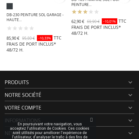
B
PEINTURE...
Gris
Gris
Gris
P
anthracite
fenêtre
soie
I
DB-230 PEINTURE SOL GARAGE -
similaire
similaire
similaire
HAUTE...
TTC
62,90 €
69,90 €
-10,01%
RAL
RAL
RAL
FRAIS DE PORT INCLUS*
7016
7040
7044
4
48/72 H.
TTC
F
85,90 €
95,80 €
-10,33%
FRAIS DE PORT INCLUS*
4
48/72 H.
PRODUITS

NOTRE SOCIÉTÉ

VOTRE COMPTE

INFORMATIONS

En poursuivant votre navigation, vous
acceptez l'utilisation de Cookies. Ces cookies
NEWSLETTER

sont utilisés pour améliorer l'expérience de
l'utilisateur, d'analyser le trafic à des fins de