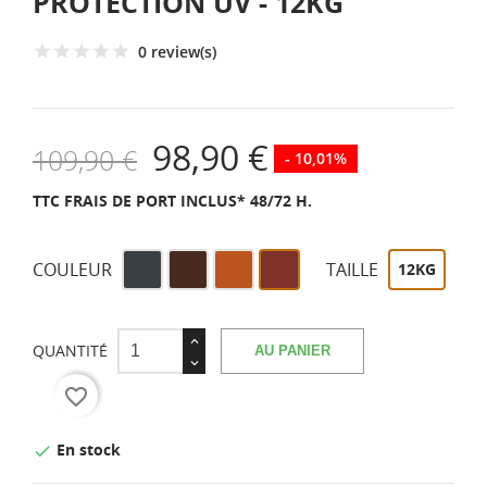
PROTECTION UV - 12KG
0 review(s)
98,90 €
109,90 €
- 10,01%
TTC
FRAIS DE PORT INCLUS* 48/72 H.
Gris
Marron
RAL
RAL
COULEUR
TAILLE
12KG
anthracite
8023
3009
similaire
RAL
7016
QUANTITÉ
AU PANIER
favorite_border
En stock
