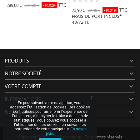
2
7040
1015
TTC
289,00 €
321,20 €
-10,02%
I
TTC
73,90 €
82,40 €
-10,31%
FRAIS DE PORT INCLUS*
48/72 H.
PRODUITS

NOTRE SOCIÉTÉ

VOTRE COMPTE

INFORMATIONS

En poursuivant votre navigation, vous
acceptez l'utilisation de Cookies. Ces cookies
NEWSLETTER

sont utilisés pour améliorer l'expérience de
l'utilisateur, d'analyser le trafic à des fins de
statistiques. Vous pouvez vous opposer à
l'utilisation de ces cookies en suivant les
instructions de votre navigateur.
En savoir
plus.
Copyright © 2021 - DB Rénovation - Tous droits réservés