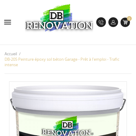
0

Accueil
DB-205 Peinture époxy sol béton Garage - Prêt à l'emploi - Trafic
intense