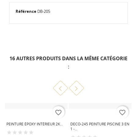
Référence
DB-205
16 AUTRES PRODUITS DANS LA MÊME CATÉGORIE
:
favorite_border
favorite_border
D
Gris
Gris
Ivoire
Blanc
Bleu
C
similaire
fenêtre
clair
ciel
PEINTURE ÉPOXY INTÉRIEUR 2K...
DECO-245 PEINTURE PISCINE 3 EN
RAL
similaire
similaire
1 -...
7004
RAL
RAL