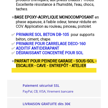
Excellente résistance à l'humidité, l'eau, chocs,
taches.
⭐
BASE EPOXY-ACRYLIQUE MONOCOMPOSANT
en
phase aqueuse, à faible odeur, teneur réduite en
COV. Application au rouleau, pinceau, pistolet.
✅
PRIMAIRE SOL BETON DB-105
pour supports
béton, ciment, chape.
✅
PRIMAIRE POUR CARRELAGE DECO-160
✅
ADDITIF ANTIDERAPANT
✅
DÉGRAISSANT CONCENTRÉ POUR SOL
⭐
PARFAIT POUR PEINDRE GARAGE - SOUS-SOL -
ESCALIER - CAVE - ENTREPÔT - ATELIER
Paiement sécurisé SSL
PayPal, CB, VISA, Virement bancaire
LIVRAISON GRATUITE dès 30€