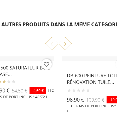
6 AUTRES PRODUITS DANS LA MÊME CATÉGORIE
favorite_border
-500 SATURATEUR BOIS
Gris
Marron
RAL
RAL
anthracite
8023
3009
ASE...
DB-600 PEINTURE TOI
similaire
RÉNOVATION TUILE...
RAL
7016
90 €
54,50 €
TTC
-4,60 €
IS DE PORT INCLUS* 48/72 H.
98,90 €
109,90 €
-10,
TTC FRAIS DE PORT INCLUS*
H.