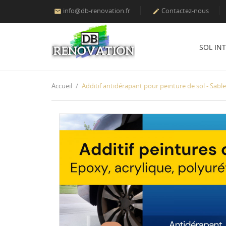
info@db-renovation.fr
Contactez-nous


SOL IN
Accueil
Additif antidérapant pour peinture de sol - Sable 