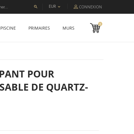
EUR
CONNEXION


0
PISCINE
PRIMAIRES
MURS
APANT POUR
 SABLE DE QUARTZ-