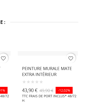
 :
favorite_border
favorite_border
Blanc
Couleur
Blanc
Noi
sur
sim
T
PEINTURE MURALE MATE
DB-205A
demande
RA
EXTRA INTÉRIEUR
ANTIDÉR
90
98,80 €
43,90 €
49,90 €
01%
-12,02%
INCLUS* 4
 48/72
TTC FRAIS DE PORT INCLUS* 48/72
H.