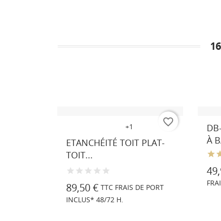
1
favorite_border
favorite_border
IRE POUR
Blanc
Gris
Ivoire
Gris
Incolore
+1
DB
très
clair
À B
ETANCHÉITÉ TOIT PLAT-
clair
similaire
TOIT...
RAL
1015
49,
DE PORT
FRA
89,50 €
TTC FRAIS DE PORT
INCLUS* 48/72 H.