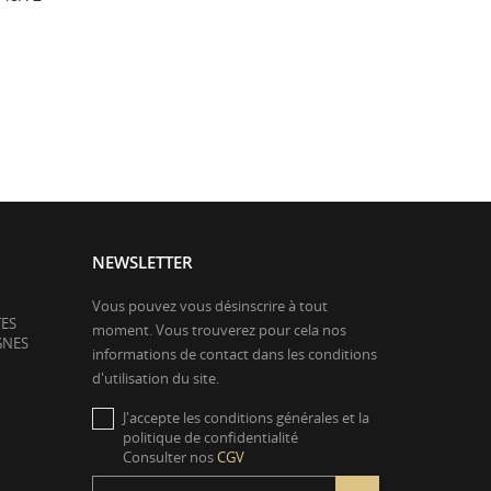
NEWSLETTER
Vous pouvez vous désinscrire à tout
TES
moment. Vous trouverez pour cela nos
GNES
informations de contact dans les conditions
d'utilisation du site.
J'accepte les conditions générales et la
politique de confidentialité
Consulter nos
CGV