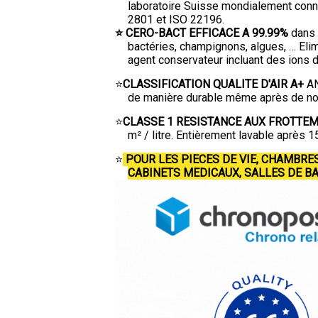
laboratoire Suisse mondialement connu,
2801 et ISO 22196.
⭐ CERO-BACT EFFICACE A 99.99%
dans 
bactéries, champignons, algues, … Eli
agent conservateur incluant des ions 
⭐
CLASSIFICATION QUALITE D'AIR A+
AN
de manière durable même après de n
⭐
CLASSE 1 RESISTANCE AUX FROTTEM
m² / litre. Entièrement lavable après 1
⭐
POUR LES PIECES DE VIE, CHAMBRES
CABINETS MEDICAUX, SALLES DE BA