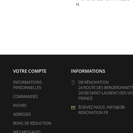
H.
VOTRE COMPTE
INFORMATIONS
INFORMATIONS
DB RÉNOVATION
PERSONNELLES
24 ROUTE DES BERGERONNET
24100 SAINT-LAURENT-DES-VI
COMMANDES
FRANCE
S
AVOIRS
ÉCRIVEZ-NOUS: INFO@DB-
RENOVATION.FR
ADRESSES
BONS DE RÉDUCTION
MES MESSAGES