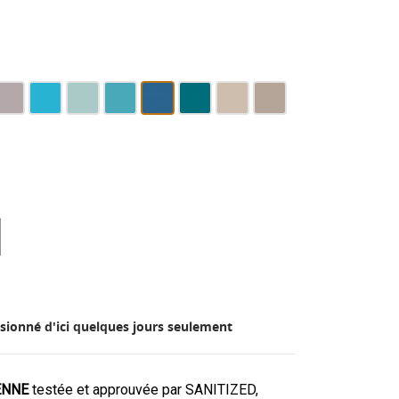
ris
Bleu
Bleu
Bleu
Bleu
Bleu
Latte
Taupe
eutre
ciel
pastel
atlantique
mer
canard
sionné d'ici quelques jours seulement
IENNE
testée et approuvée par SANITIZED,