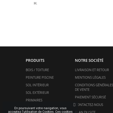
H.
PRODUITS
NOTRE SOCIÉTÉ
BOIS / TOITURE
LIVRAISON ET RETOUR
PEINTURE PISCINE
MENTIONS LÉGALES
SOL INTÉRIEUR
CONDITIONS GÉNÉRALE
DE VENTE
SOL EXTÉRIEUR
PAIEMENT SÉCURISÉ
PRIMAIRES
CONTACTEZ-NOUS
En poursuivant votre navigation, vous
PLAN DU SITE
acceptez l'utilisation de Cookies. Ces cookies