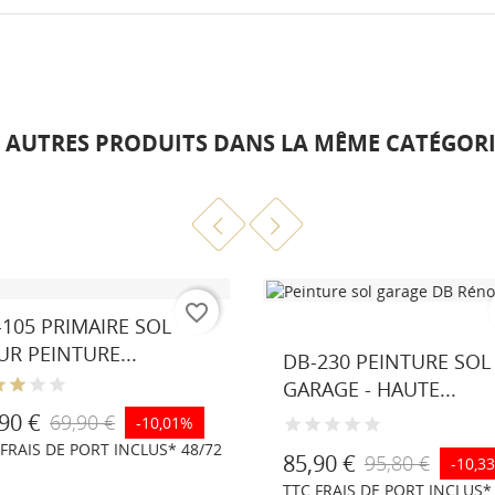
6 AUTRES PRODUITS DANS LA MÊME CATÉGORIE
favorite_border
-105 PRIMAIRE SOL
Gris
Gris
Gris
anthracite
fenêtre
soie
R PEINTURE...
DB-230 PEINTURE SOL
similaire
similaire
similaire
GARAGE - HAUTE...
RAL
RAL
RAL
7016
7040
7044
90 €
69,90 €
-10,01%
 FRAIS DE PORT INCLUS* 48/72
85,90 €
95,80 €
-10,3
TTC FRAIS DE PORT INCLUS*