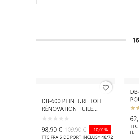
1
favorite_border
favorite_border
ONCENTRÉ
Gris
Marron
RAL
RAL
DB
anthracite
8023
3009
T...
POU
DB-600 PEINTURE TOIT
similaire
RÉNOVATION TUILE...
RAL
7016
62,
DE PORT
TTC
98,90 €
109,90 €
-10,01%
H.
TTC FRAIS DE PORT INCLUS* 48/72