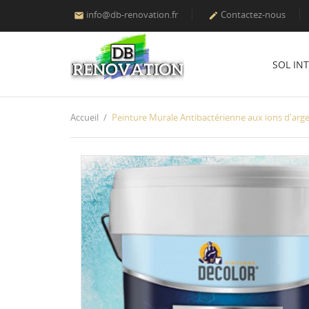
info@db-renovation.fr
Contactez-nous


SOL IN
Accueil
Peinture Murale Antibactérienne aux ions d'arge