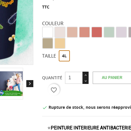
TTC
COULEUR
Blanc
Blanc
Poudré
Corail
Pêche
Menthe
Lilas
G
velouté
de
soft
n
Capuccino
Jaune
vigne
sable
TAILLE
4L
QUANTITÉ
AU PANIER

favorite_border
Rupture de stock, nous serons réapprovi

⭐
PEINTURE INTERIEURE ANTIBACTER