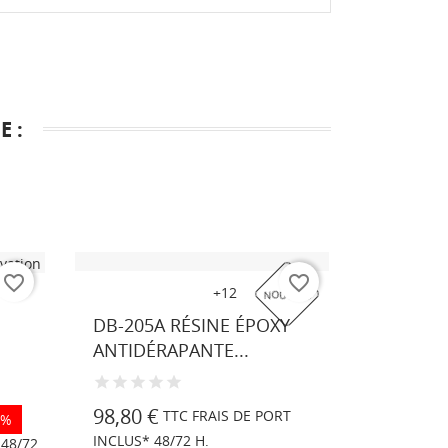
 :
favorite_border
favorite_border
Couleur
Blanc
Noir
Gris
Gris
+12
DECOFIX
NOUVEAU
sur
similaire
anthracite
ardoise
PEINTUR
DB-205A RÉSINE ÉPOXY
demande
RAL
similaire
similaire
ANTIDÉRAPANTE...
9005
RAL
RAL
7016
7015
19,90 €
INCLUS* 4
98,80 €
TTC FRAIS DE PORT
3%
INCLUS* 48/72 H.
 48/72