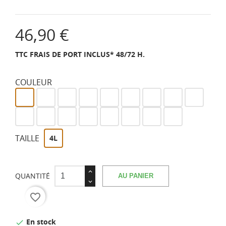
46,90 €
TTC
FRAIS DE PORT INCLUS* 48/72 H.
COULEUR
Blanc
Blanc
Poudré
Corail
Pêche
Menthe
Lilas
Gris
Bleu
velouté
de
soft
neutre
ciel
Bleu
Bleu
Bleu
Bleu
vigne
Latte
Taupe
Capuccino
Jaune
pastel
atlantique
mer
canard
sable
TAILLE
4L
QUANTITÉ
AU PANIER
favorite_border
En stock
