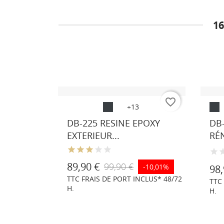
1
favorite_border
favorite_border
Couleur
Blanc
Noir
Gris
Gris
+13
Gris
sur
similaire
anthracite
ardoise
anth
E
DB-225 RESINE EPOXY
DB
demande
RAL
similaire
similaire
simi
 AUX...
EXTERIEUR...
RÉN
9005
RAL
RAL
RAL
7016
7015
701
89,90 €
99,90 €
-10,01%
98,
DE PORT
TTC FRAIS DE PORT INCLUS* 48/72
TTC
H.
H.