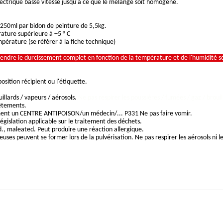
ctrique basse vitesse jusqu'à ce que le mélange soit homogène.
 250ml par bidon de peinture de 5,5kg.
ature supérieure à +5 ° С
mpérature (se référer à la fiche technique)
ttendre le durcissement complet en fonction de la température et de l'humidité soi
sition récipient ou l'étiquette.
illards / vapeurs / aérosols.
Ne pas respirer les poussières / fumées / gaz / brouil
vêtements.
nt un CENTRE ANTIPOISON/un médecin/... P331 Ne pas faire vomir.
gislation applicable sur le traitement des déchets.
., maleated. Peut produire une réaction allergique.
es peuvent se former lors de la pulvérisation. Ne pas respirer les aérosols ni le