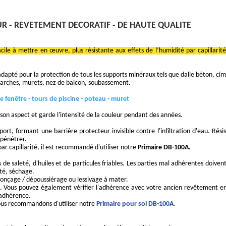
R - REVETEMENT DECORATIF - DE HAUTE QUALITE
le à mettre en œuvre, plus résistante aux effets de l’humidité par capillarit
dapté pour la protection de tous les supports minéraux tels que dalle béton, c
e-marches, murets, nez de balcon, soubassement.
 de fenêtre - tours de piscine - poteau - muret
son aspect et garde l'intensité de la couleur pendant des années.
ort, formant une barrière protecteur invisible contre l'infiltration d'eau. Rés
 pénétrer.
 capillarité, il est recommandé d'utiliser notre
Primaire DB-100A.
 de saleté, d'huiles et de particules friables. Les parties mal adhérentes doive
ité, séchage.
onçage / dépoussiérage ou lessivage à mater.
 Vous pouvez également vérifier l'adhérence avec votre ancien revêtement en fa
'adhérence.
nous recommandons d'utiliser notre
Primaire pour sol DB-100A.