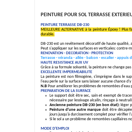
PEINTURE POUR SOL TERRASSE EXTERIEU
PEINTURE TERRASSE DB-230
MEILLEURE ALTERNATIVE à la peinture Époxy ! Plus faci
durable.
DB-230 est un revêtement décoratif de haute qualité, a
Peut s'appliquer sur les surfaces en verticales: contr
RENOVATION - DECORATION - PROTECTION
Terrasse - véranda - allée - balcon - escalier - appuis
HAUTE RESISTANCE AUX UV
Grâce à sa formule solvanté, la peinture ne change pas 
EXCELLENTE IMPERMEABILITE
La peinture est non filmogène, s'imprègne dans le supp
l'eau perle sur la surface sans laisser aucune chance d'y
N.B
Pour améliorer les problèmes de remontées d'eau par
PREPARATION DE LA SURFACE
Le support doit être sec, sain et exempt de traces
nécessaire par lessivage alcalin, rinçage à neutral
Ancienne peinture DB-230 (en bon état):
léger p
Peinture d'une autre marque
doit être décapée.
jours jusqu'à durcissement complet pour vérifier l
Si le sol a un problème de remontées capillaires 
MODE D'EMPLOI