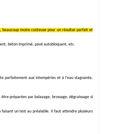
é, beaucoup moins coûteuse pour un résultat parfait et
iment, béton imprimé, pavé autobloquant, etc.
iste parfaitement aux intempéries et à l'eau stagnante,
nt être préparées par balayage, brossage, dégraissage si
isant un test au préalable. Il faut attendre plusieurs