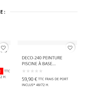
 :
favorite_border
favorite_border
OIS
Blanc
Beige
Turquoise
Gris
Bleu
Blanc
clair
clair
DECO-240 PEINTURE
PEINTU
PISCINE À BASE...
EXTRA I
TTC
€
2 H.
59,90 €
43,90 €
TTC FRAIS DE PORT
INCLUS* 48/72 H.
TTC FRAIS
H.