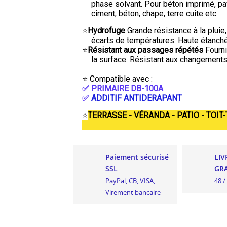
phase solvant. Pour béton imprimé, pav
ciment, béton, chape, terre cuite etc.
⭐
Hydrofuge
Grande résistance à la pluie,
écarts de températures. Haute étanché
⭐
Résistant aux passages répétés
Fourni
la surface. Résistant aux changements c
.
⭐ Compatible avec :
✅ PRIMAIRE DB-100A
✅
ADDITIF ANTIDERAPANT
⭐
TERRASSE - VÉRANDA - PATIO - TOIT
Paiement sécurisé
LIV
SSL
GRA
PayPal, CB, VISA,
48 /
Virement bancaire