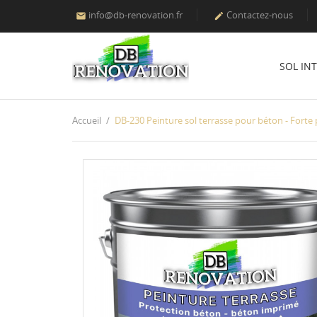
info@db-renovation.fr
Contactez-nous


SOL IN
Accueil
DB-230 Peinture sol terrasse pour béton - Forte 