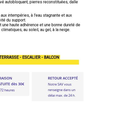
é autobloquant, pierres reconstituées, dalle
 aux intempéries, à l'eau stagnante et aux
ité du support.
t une haute adhérence et une bonne dureté de
limatiques, au soleil, au gel, à la neige.
-TERRASSE - ESCALIER - BALCON
RAISON
RETOUR ACCEPTÉ
TUITE dès 30€
Notre SAV vous
renseigne dans un
 72 heures
délai max. de 24 h.