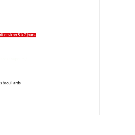
t environ 5 à 7 jours.
lards / vapeurs /
s brouillards