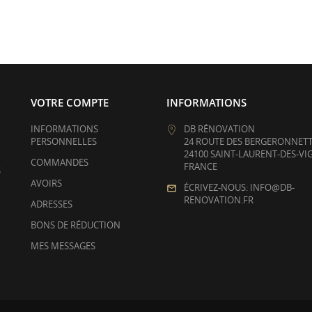
VOTRE COMPTE
INFORMATIONS
INFORMATIONS
DB RÉNOVATION
PERSONNELLES
24 ROUTE DES BERGERONNET
24100 SAINT-LAURENT-DES-VI
COMMANDES
FRANCE
S
AVOIRS
ÉCRIVEZ-NOUS: INFO@DB-
RENOVATION.FR
ADRESSES
BONS DE RÉDUCTION
MES MESSAGES