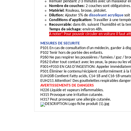
Remuer pendant 2-3 minutes avec un malaxeur éle
Nombre de couches:
2 couches sont obligatoires.
Matériel:
Rouleau, brosse, pistolet.
Dilution:
Ajouter 5% de
dissolvant acrylique
soit
Conditions d'application:
Travailler à une tempér
Recouvrable:
dans 6h. suivant l'humidité et la te
Temps de séchage:
environ 48h.
A noter! Pour pouvoir circuler en voiture il faut a
MESURES DE SECURITE
P101 En cas de consultation d'un médecin, garder à dispo
P102 Tenir hors de portée des enfants.
P260 Ne pas respirer les poussières / fumées / gaz / brou
P262 Eviter tout contact avec les yeux, la peau ou les 
P301+P310 EN CAS D'INGESTION: Appeler immédiateme
P501 Éliminer le contenu/récipient conformément à la lé
EUH208 Contient Fatty acids, C14-18 and C16-18-unsatd
EUH211 Attention! Des gouttelettes respirables dangereus
AVERTISSEMENTS DE DANGERS
H226 Liquide et vapeurs inflammables.
H315 Provoque une irritation cutanée.
H317 Peut provoquer une allergie cutanée.