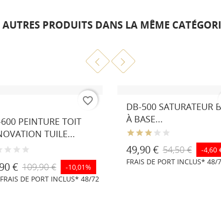
6 AUTRES PRODUITS DANS LA MÊME CATÉGORIE
favorite_border
Marron
RAL
RAL
DB-500 SATURATEUR B
racite
8023
3009
À BASE...
-600 PEINTURE TOIT
laire
OVATION TUILE...
6
49,90 €
54,50 €
-4,60 
FRAIS DE PORT INCLUS* 48/7
90 €
109,90 €
-10,01%
 FRAIS DE PORT INCLUS* 48/72