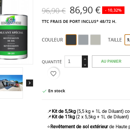
86,90 €
96,90 €
- 10,32%
TTC
FRAIS DE PORT INCLUS* 48/72 H.
Gris
Gris
Gris
COULEUR
TAILLE
5
anthracite
fenêtre
soie
similaire
similaire
similaire
RAL
RAL
RAL
7016
7040
7044
QUANTITÉ
AU PANIER
favorite_border

En stock

📌
Kit de 5,5kg
(5,5 kg + 1L de Diluant) 
📌
Kit de 11kg
(2 x 5,5kg + 1L de Diluant
⭐
Revêtement de sol extérieur
de Haute p