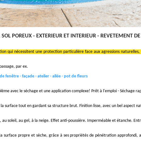
SOL POREUX - EXTERIEUR ET INTERIEUR - REVETEMENT DE
on qui nécessitent une protection particulière face aux agressions naturelle
passage, par ex.
e fenêtre - façade - atelier - allée - pot de fleurs
blème avec le séchage et une application complexe! Prêt à l'emploi - Séchage ra
a surface tout en gardant sa structure brut. Finition lisse, avec un bel aspect na
u soleil, au gel, à la neige. Effet anti-poussière. Imperméable et étanche. Entr
a surface propre et sèche, grâce à ses propriétés de pénétration approfondi, a