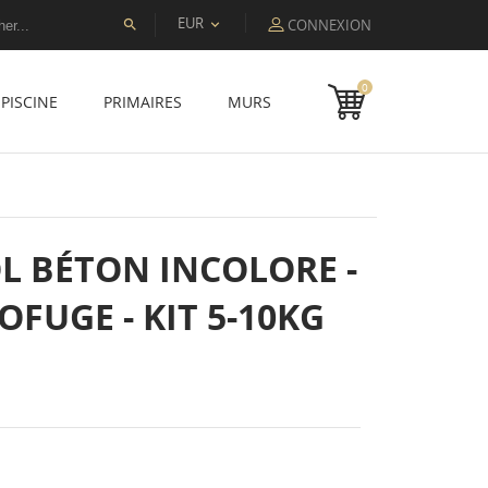
EUR
CONNEXION


0
PISCINE
PRIMAIRES
MURS
OL BÉTON INCOLORE -
FUGE - KIT 5-10KG