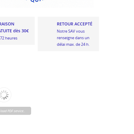
RAISON
RETOUR ACCEPTÉ
TUITE dès 30€
Notre SAV vous
renseigne dans un
 72 heures
délai max. de 24 h.
load PDF service..