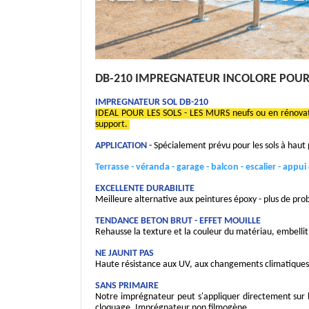
DB-210 IMPREGNATEUR INCOLORE POUR 
IMPREGNATEUR SOL DB-210
IDEAL POUR LES SOLS - LES MURS neufs ou en rénovati
support.
APPLICATION
- Spécialement prévu pour les sols à haut 
Terrasse - véranda - garage - balcon - escalier - appui d
EXCELLENTE DURABILITE
Meilleure alternative aux peintures époxy - plus de pro
TENDANCE BETON BRUT - EFFET MOUILLE
Rehausse la texture et la couleur du matériau, embellit l
NE JAUNIT PAS
Haute résistance aux UV, aux changements climatiques, a
SANS PRIMAIRE
Notre imprégnateur peut s'appliquer directement sur l
cloquage. Imprégnateur non filmogène.