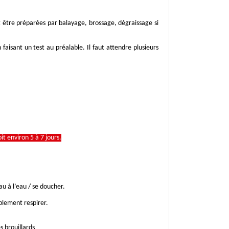
nt être préparées par balayage, brossage, dégraissage si
isant un test au préalable. Il faut attendre plusieurs
t environ 5 à 7 jours.
 à l’eau / se doucher.
blement respirer.
s brouillards