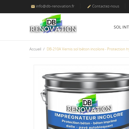
info@db-renovation.fr
Contactez-nous


SOL IN
Accueil
DB-210A Vernis sol béton incolore - Protection h